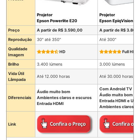
Projetor
Projetor
Epson Powerlite E20
Epson EpiqVision F
Preço
A partir de R$ 3.590,00
A partir de R$ 3.800
Reprodução
30" até 350"
Até 300"
Qualidade
HD
Full HD
Imagem
Brilho
3.400 lúmens
3.000 lúmens
Vida Útil
Até 12.000 horas
Até 30.000 horas
Lâmpada
Com Android TV (Sm
Áudio muito bom
Áudio muito bom
Diferenciais
Ambientes claros e escuros
Entrada HDMI e USB
Entrada HDMI
Ambientes claros e 
Link