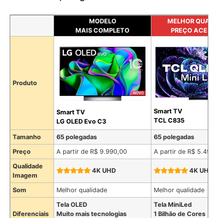
MODELO
MELHOR QUALI
MAIS COMPLETO
PREÇO ACESSÍ
Produto
Smart TV
Smart TV
TCL C835
LG OLED Evo C3
Tamanho
65 polegadas
65 polegadas
Preço
A partir de R$ 9.990,00
A partir de R$ 5.490
Qualidade
4K UHD
4K UHD
Imagem
Som
Melhor qualidade
Melhor qualidade
Tela OLED
Tela MiniLed
Diferenciais
Muito mais tecnologias
1 Bilhão de Cores